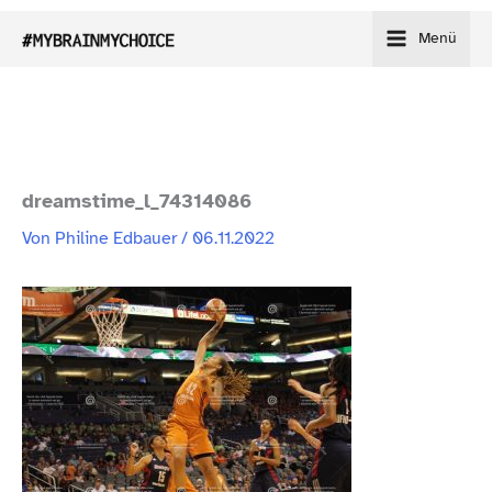
Zum
Menü
Inhalt
springen
dreamstime_​l_​74314086
Von
Philine Edbauer
/
06.11.2022