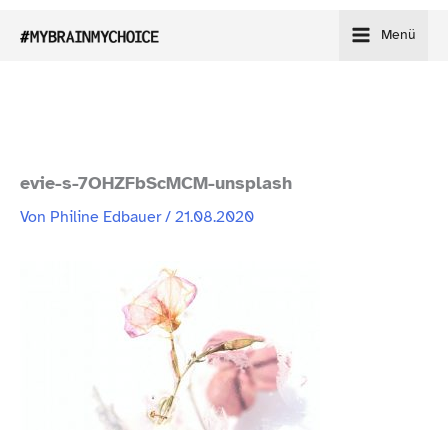
Zum
Menü
Inhalt
springen
evie-​s-​7OHZFbScMCM-​unsplash
Von
Philine Edbauer
/
21.08.2020