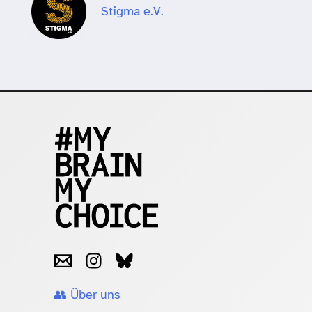
Stigma e.V.
👥 Über uns