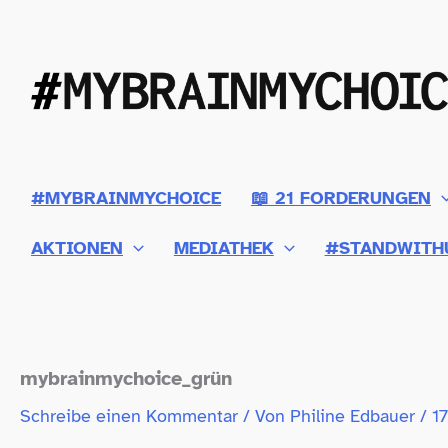
Zum
Inhalt
springen
#MYBRAINMYCHOICE
📖 21 FORDERUNGEN
AKTIONEN
MEDIATHEK
#STANDWITH
mybrainmychoice_​grün
Schreibe einen Kommentar
/ Von
Philine Edbauer
/
1