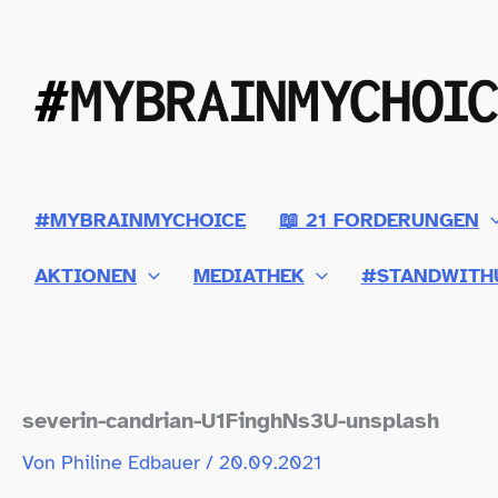
Zum
Inhalt
springen
#MYBRAINMYCHOICE
📖 21 FORDERUNGEN
AKTIONEN
MEDIATHEK
#STANDWITH
severin-​candrian-​U1FinghNs3U-​unsplash
Von
Philine Edbauer
/
20.09.2021