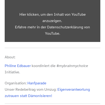
„Niemand ist uncool. – Philine Edbauer auf der
Hier klicken, um den Inhalt von YouTube
Hanfparade 2021“ von YouTube anzeigen
anzuzeigen.
Erfahre mehr in der
Datenschutzerklärung von
YouTube
.
Inhalt von YouTube immer anzeigen
„Niemand ist uncool. – Philine Edbauer auf der
About:
Hanfparade 2021“ direkt öffnen
Philine Edbauer
koordiniert die
#mybrainmychoice
Initiative.
Organisation:
Hanfparade
Unser Redebeitrag vom Umzug:
Eigenverantwortung
zutrauen statt Dämonisieren!