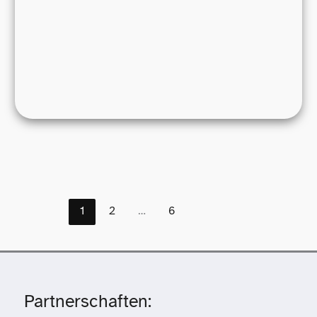
1
2
…
6
Partnerschaften: