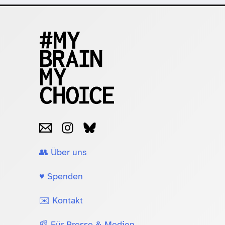
👥 Über uns
♥️ Spenden
✉️ Kontakt
📰 Für Presse & Medien