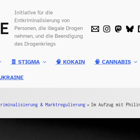
Initiative für die
Entkriminalisierung von
Personen, die illegale Drogen
nehmen, und die Beendigung
des Drogenkriegs
🧾 STIGMA
🧠 KOKAIN
🧠 CANNABIS
UKRAINE
kriminalisierung & Marktregulierung
Im Aufzug mit Phili