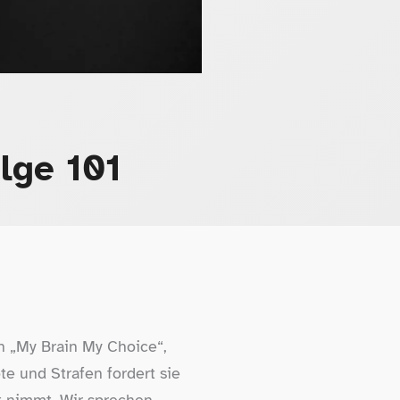
lge 101
on „My Brain My Choice“,
ote und Strafen fordert sie