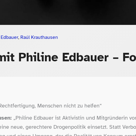
e Edbauer
,
Raúl Krauthausen
it Philine Edbauer – Fo
 Rechtfertigung, Menschen nicht zu helfen“
usen:
„Philine Edbauer ist Aktivistin und Mitgründerin v
r eine neue, gerechtere Drogenpolitik einsetzt. Statt Verb