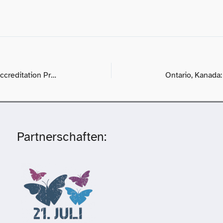
NGOs Call for Fairer ECOSOC Accreditation Process
Partnerschaften: