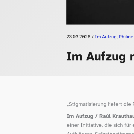
23.03.2026
/
Im Aufzug
,
Philin
Im Aufzug m
„
Stigmatisierung liefert die
Im Aufzug /​ Raúl Krautha
einer Initiative, die sich fü