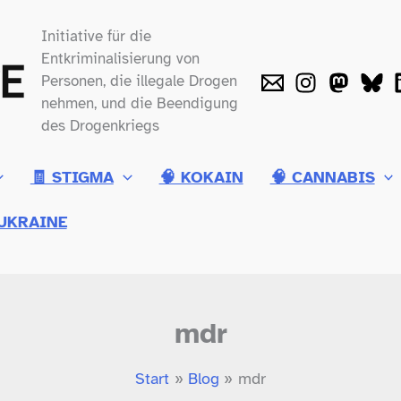
Initiative für die
Entkriminalisierung von
Personen, die illegale Drogen
nehmen, und die Beendigung
des Drogenkriegs
🧾 STIGMA
🧠 KOKAIN
🧠 CANNABIS
UKRAINE
mdr
Start
Blog
mdr