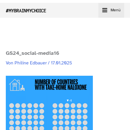
Zum
Menü
Inhalt
springen
GS24_​social-​media16
Von
Philine Edbauer
/
17.01.2025