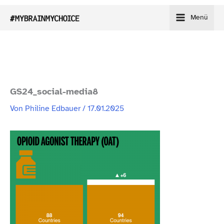
Zum
Menü
Inhalt
springen
GS24_​social-​media8
Von
Philine Edbauer
/
17.01.2025