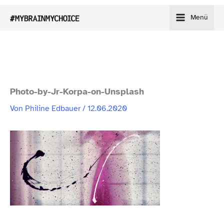
Zum
Menü
Inhalt
springen
Photo-​by-​Jr-​Korpa-​on-​Unsplash
Von
Philine Edbauer
/
12.06.2020