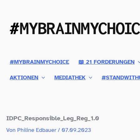
Zum
Inhalt
springen
#MYBRAINMYCHOICE
📖 21 FORDERUNGEN
AKTIONEN
MEDIATHEK
#STANDWITH
IDPC_Responsible_Leg_Reg_1.0
Von
Philine Edbauer
/
07.09.2023