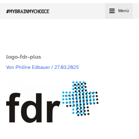
Zum
Menü
Inhalt
springen
logo-​fdr-​plus
Von
Philine Edbauer
/
27.03.2025