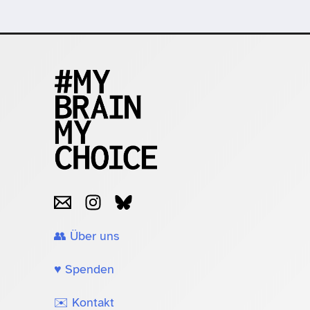
👥 Über uns
♥️ Spenden
✉️ Kontakt