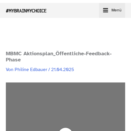
Zum
Menü
Inhalt
springen
MBMC Aktionsplan_​Öffentliche-​Feedback-​
Phase
Von
Philine Edbauer
/
21.04.2025