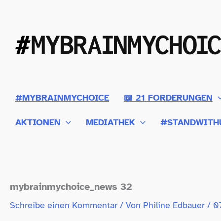
Zum
Inhalt
springen
#MYBRAINMYCHOICE
📖 21 FORDERUNGEN
AKTIONEN
MEDIATHEK
#STANDWITH
mybrainmychoice_​news 32
Schreibe einen Kommentar
/ Von
Philine Edbauer
/
0