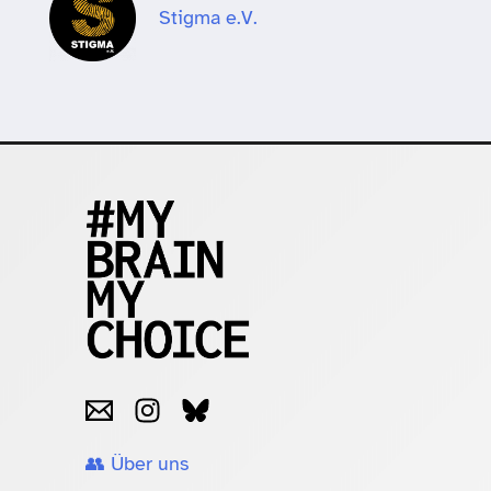
Stigma e.V.
👥 Über uns