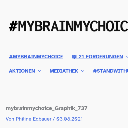
Zum
Inhalt
springen
#MYBRAINMYCHOICE
📖 21 FORDERUNGEN
AKTIONEN
MEDIATHEK
#STANDWITH
mybrainmychoice_​Graphik_​737
Von
Philine Edbauer
/
03.08.2021