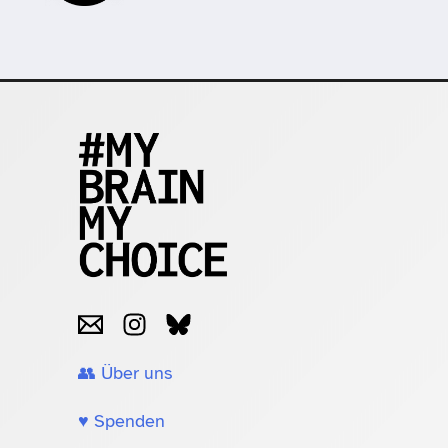
👥 Über uns
♥️ Spenden