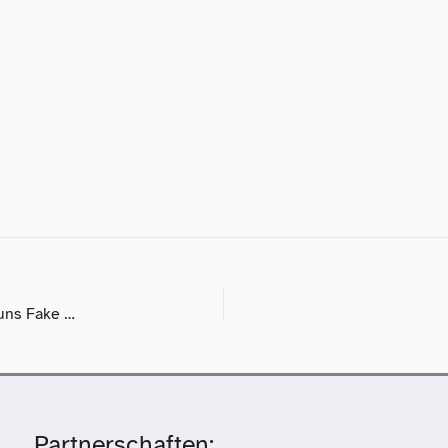
Offener Brief: Drogenbeauftragte Daniela Ludwig unterstellt uns Fake News
Partnerschaften: