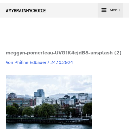
Zum
Menü
Inhalt
springen
meggyn-​pomerleau-​UVG1K4ejdB8-​unsplash (2)
Von
Philine Edbauer
/
24.10.2024