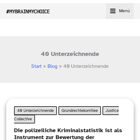
Zum
Menü
Inhalt
springen
40 Unterzeichnende
Start
Blog
40 Unterzeichnende
40 Unterzeichnende
Grundrechtekomitee
Justice
Collective
Die polizeiliche Kriminalstatistik ist als
Instrument zur Bewertung der