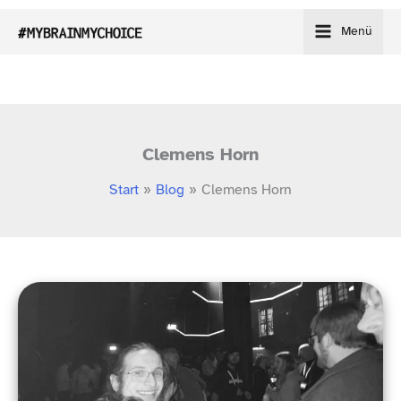
Zum
Menü
Inhalt
springen
Clemens Horn
Start
Blog
Clemens Horn