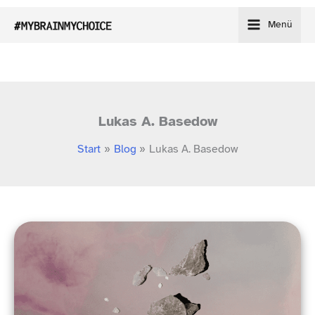
Zum
Menü
Inhalt
springen
Lukas A. Basedow
Start
Blog
Lukas A. Basedow