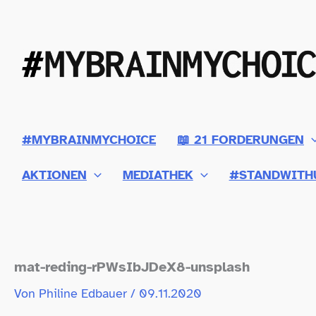
Zum
Inhalt
springen
#MYBRAINMYCHOICE
📖 21 FORDERUNGEN
AKTIONEN
MEDIATHEK
#STANDWITH
mat-​reding-​rPWsIbJDeX8-​unsplash
Von
Philine Edbauer
/
09.11.2020