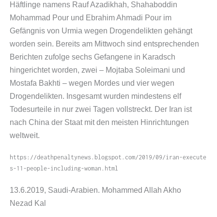
Häftlinge namens Rauf Azadikhah, Shahaboddin
Mohammad Pour und Ebrahim Ahmadi Pour im
Gefängnis von Urmia wegen Drogendelikten gehängt
worden sein. Bereits am Mittwoch sind entsprechenden
Berichten zufolge sechs Gefangene in Karadsch
hingerichtet worden, zwei – Mojtaba Soleimani und
Mostafa Bakhti – wegen Mordes und vier wegen
Drogendelikten. Insgesamt wurden mindestens elf
Todesurteile in nur zwei Tagen vollstreckt. Der Iran ist
nach China der Staat mit den meisten Hinrichtungen
weltweit.
https://​deathpenaltynews​.blogspot​.com/​2​0​1​9​/​0​9​/​i​r​a​n​-​e​x​e​c​u​t​e​
s​-​1​1​-​p​e​o​p​l​e​-​i​n​c​l​u​d​i​n​g​-​w​o​m​a​n​.​h​tml
13.6.2019, Saudi-​Arabien. Mohammed Allah Akho
Nezad Kal