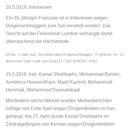
20.5.2019, Indonesien
Ein 35-​Jähriger Franzose ist in Indonesien wegen
Drogenschmuggels zum Tod verurteilt worden. Das
Gericht auf der Ferieninsel Lombok verhängte damit
überraschend die Höchststrafe.
https://​www​.waz​.de/​p​a​n​o​r​a​m​a​/​d​r​o​g​e​n​s​c​h​m​u​g​g​e​l​-​f​r​a​n​z​o​s​e​-​i​n​-​i​n​
d​o​n​e​s​i​e​n​-​z​u​m​-​t​o​d​e​-​v​e​r​u​r​t​e​i​l​t​-​i​d​2​1​8​3​9​6​7​6​7​.​h​tml
15.5.2019, Iran. Kamal Shahbakhs, Mohammad Bameri,
Amidreza Hosseinkhani, Majid Kazemi, Mohammad
Hemmati, Mohammad Davoudabadi
Mindestens sechs Männer wurden Medienberichten
zufolge seit Ende April wegen Drogendelikten im Iran
gehängt. Am 27. April wurde Kamal Shahbakhs im
Zentralgefängnis von Kerman wegen Drogendelikten