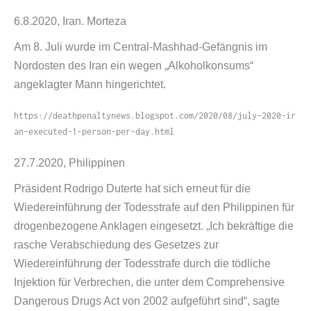
6.8.2020, Iran. Morteza
Am 8. Juli wurde im Central-​Mashhad-​Gefängnis im
Nordosten des Iran ein wegen „Alkoholkonsums“
angeklagter Mann hingerichtet.
https://​deathpenaltynews​.blogspot​.com/​2​0​2​0​/​0​8​/​j​u​l​y​-​2​0​2​0​-​i​r​
a​n​-​e​x​e​c​u​t​e​d​-​1​-​p​e​r​s​o​n​-​p​e​r​-​d​a​y​.​h​tml
27.7.2020, Philippinen
Präsident Rodrigo Duterte hat sich erneut für die
Wiedereinführung der Todesstrafe auf den Philippinen für
drogenbezogene Anklagen eingesetzt. „Ich bekräftige die
rasche Verabschiedung des Gesetzes zur
Wiedereinführung der Todesstrafe durch die tödliche
Injektion für Verbrechen, die unter dem Comprehensive
Dangerous Drugs Act von 2002 aufgeführt sind“, sagte