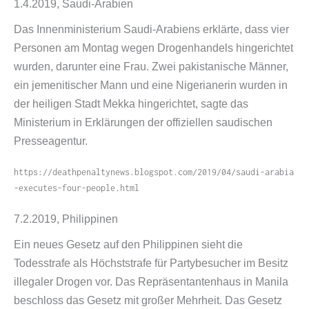
1.4.2019, Saudi-​Arabien
Das Innenministerium Saudi-​Arabiens erklärte, dass vier
Personen am Montag wegen Drogenhandels hingerichtet
wurden, darunter eine Frau. Zwei pakistanische Männer,
ein jemenitischer Mann und eine Nigerianerin wurden in
der heiligen Stadt Mekka hingerichtet, sagte das
Ministerium in Erklärungen der offiziellen saudischen
Presseagentur.
https://​deathpenaltynews​.blogspot​.com/​2​0​1​9​/​0​4​/​s​a​u​d​i​-​a​r​a​b​i​a​
-​e​x​e​c​u​t​e​s​-​f​o​u​r​-​p​e​o​p​l​e​.​h​tml
7.2.2019, Philippinen
Ein neues Gesetz auf den Philippinen sieht die
Todesstrafe als Höchststrafe für Partybesucher im Besitz
illegaler Drogen vor. Das Repräsentantenhaus in Manila
beschloss das Gesetz mit großer Mehrheit. Das Gesetz