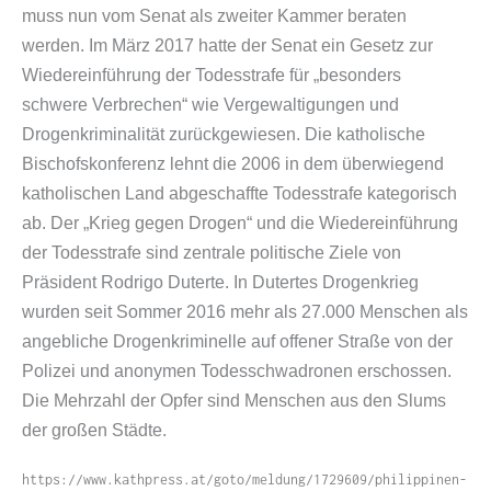
muss nun vom Senat als zweiter Kammer beraten
werden. Im März 2017 hatte der Senat ein Gesetz zur
Wiedereinführung der Todesstrafe für „besonders
schwere Verbrechen“ wie Vergewaltigungen und
Drogenkriminalität zurückgewiesen. Die katholische
Bischofskonferenz lehnt die 2006 in dem überwiegend
katholischen Land abgeschaffte Todesstrafe kategorisch
ab. Der „Krieg gegen Drogen“ und die Wiedereinführung
der Todesstrafe sind zentrale politische Ziele von
Präsident Rodrigo Duterte. In Dutertes Drogenkrieg
wurden seit Sommer 2016 mehr als 27.000 Menschen als
angebliche Drogenkriminelle auf offener Straße von der
Polizei und anonymen Todesschwadronen erschossen.
Die Mehrzahl der Opfer sind Menschen aus den Slums
der großen Städte.
https://​www​.kathpress​.at/​g​o​t​o​/​m​e​l​d​u​n​g​/​1​7​2​9​6​0​9​/​p​h​i​l​i​p​p​i​n​e​n​-​