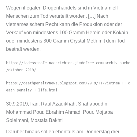
Wegen illegalen Drogenhandels sind in Vietnam elf
Menschen zum Tod verurteilt worden. […] Nach
vietnamesischem Recht kann die Produktion oder der
Verkauf von mindestens 100 Gramm Heroin oder Kokain
oder mindestens 300 Gramm Crystal Meth mit dem Tod
bestraft werden.
https://​todesstrafe​-nachrichten​.jimdofree​.com/​a​r​c​h​i​v​-​s​u​c​h​e​
/​o​k​t​o​b​e​r​-​2​0​19/
https://​deathpenaltynews​.blogspot​.com/​2​0​1​9​/​1​1​/​v​i​e​t​n​a​m​-​1​1​-​d​
e​a​t​h​-​p​e​n​a​l​t​y​-​1​-​l​i​f​e​.​h​tml
30.9.2019, Iran. Rauf Azadikhah, Shahaboddin
Mohammad Pour, Ebrahim Ahmadi Pour, Mojtaba
Soleimani, Mostafa Bakhti
Darüber hinaus sollen ebenfalls am Donnerstag drei