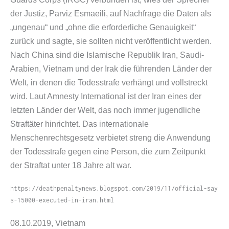
der Justiz, Parviz Esmaeili, auf Nachfrage die Daten als
„ungenau“ und „ohne die erforderliche Genauigkeit“
zurück und sagte, sie sollten nicht veröffentlicht werden.
Nach China sind die Islamische Republik Iran, Saudi-​
Arabien, Vietnam und der Irak die führenden Länder der
Welt, in denen die Todesstrafe verhängt und vollstreckt
wird. Laut Amnesty International ist der Iran eines der
letzten Länder der Welt, das noch immer jugendliche
Straftäter hinrichtet. Das internationale
Menschenrechtsgesetz verbietet streng die Anwendung
der Todesstrafe gegen eine Person, die zum Zeitpunkt
der Straftat unter 18 Jahre alt war.
https://​deathpenaltynews​.blogspot​.com/​2​0​1​9​/​1​1​/​o​f​f​i​c​i​a​l​-​s​a​y​
s​-​1​5​0​0​0​-​e​x​e​c​u​t​e​d​-​i​n​-​i​r​a​n​.​h​tml
08.10.2019, Vietnam