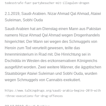
t​o​d​e​s​s​t​r​a​f​e​-​f​u​e​r​-​p​a​r​t​y​b​e​s​u​c​h​e​r​-​m​i​t​-​i​l​l​e​g​a​l​e​n​-​d​r​o​gen
2.1.2019, Saudi-​Arabien. Nizar Ahmad Qal Ahmad, Ataiwi
Suleiman, Sobhi Ouda
Saudi-​Arabien hat am Dienstag einen Mann aus Pakistan
namens Nizar Ahmad Qal Ahmad wegen Drogenhandels
hingerichtet. Der Mann sei wegen des Schmuggels von
Heroin zum Tod verurteilt gewesen, teilte das
Innenministerium in Riad mit. Die Hinrichtung sei in
Dschidda im Westen des erzkonservativen Königreichs
ausgeführt worden. Zwei weitere Männer, die ägyptischen
Staatsbürger Ataiwi Suleiman und Sobhi Ouda, wurden
wegen Schmuggels von Cannabis exekutiert.
https://​www​.talkingdrugs​.org/​s​a​u​d​i​-​a​r​a​b​i​a​-​b​e​g​i​n​s​-​2​0​1​9​-​w​i​t​h​
-​t​h​r​e​e​-​e​x​e​c​u​t​i​o​n​s​-​f​o​r​-​d​r​u​g​-​o​f​f​e​n​ces