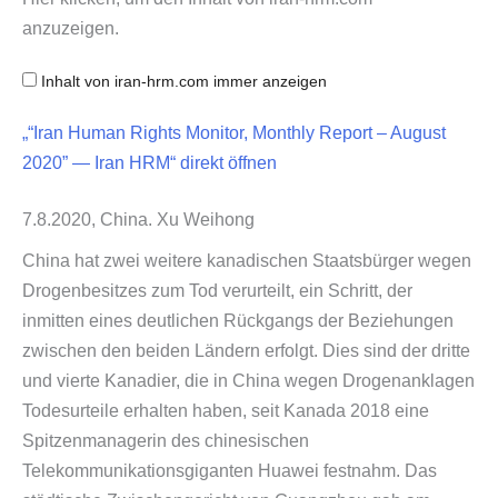
Human
Rights
anzuzeigen.
Monitor,
Monthly
Report
Inhalt von iran​-hrm​.com immer anzeigen
–
August
„“Iran Human Rights Monitor, Monthly Report – August
2020”
—
2020” — Iran HRM“ direkt öffnen
Iran
HRM“
von
7.8.2020, China. Xu Weihong
iran-
hrm.com
anzeigen
China hat zwei weitere kanadischen Staatsbürger wegen
Drogenbesitzes zum Tod verurteilt, ein Schritt, der
inmitten eines deutlichen Rückgangs der Beziehungen
zwischen den beiden Ländern erfolgt. Dies sind der dritte
und vierte Kanadier, die in China wegen Drogenanklagen
Todesurteile erhalten haben, seit Kanada 2018 eine
Spitzenmanagerin des chinesischen
Telekommunikationsgiganten Huawei festnahm. Das