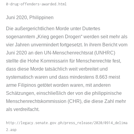
0​-​d​r​u​g​-​o​f​f​e​n​d​e​r​s​-​a​w​a​r​d​e​d​.​h​tml
Juni 2020, Philippinen
Die außergerichtlichen Morde unter Dutertes
sogenanntem „Krieg gegen Drogen“ werden seit mehr als
vier Jahren unvermindert fortgesetzt. In ihrem Bericht vom
Juni 2020 an den UN-​Menschenrechtsrat (UNHRC)
stellte die Hohe Kommissarin für Menschenrechte fest,
dass diese Morde tatsächlich weit verbreitet und
systematisch waren und dass mindestens 8.663 meist
arme Filipinos getötet worden waren, mit anderen
Schätzungen, einschließlich der von die philippinische
Menschenrechtskommission (CHR), die diese Zahl mehr
als verdreifacht.
http://​legacy​.senate​.gov​.ph/​p​r​e​s​s​_​r​e​l​e​a​s​e​/​2​0​2​0​/​0​9​1​4​_​d​e​l​i​m​a​
2​.​asp