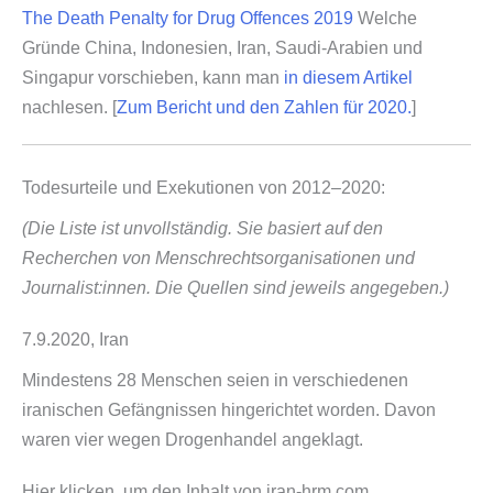
The Death Penalty for Drug Offences 2019
Welche
Gründe China, Indonesien, Iran, Saudi-​Arabien und
Singapur vorschieben, kann man
in diesem Artikel
nachlesen. [
Zum Bericht und den Zahlen für 2020.
]
Todesurteile und Exekutionen von 2012–2020:
(Die Liste ist unvollständig. Sie basiert auf den
Recherchen von Menschrechtsorganisationen und
Journalist:innen. Die Quellen sind jeweils angegeben.)
7.9.2020, Iran
Mindestens 28 Menschen seien in verschiedenen
iranischen Gefängnissen hingerichtet worden. Davon
waren vier wegen Drogenhandel angeklagt.
„“Iran
Hier klicken, um den Inhalt von iran​-hrm​.com