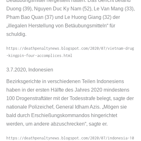
Betäubungsmittel hergestellt hatten. Das Gericht befand
Duong (39), Nguyen Duc Ky Nam (52), Le Van Mang (33),
Pham Bao Quan (37) und Le Huong Giang (32) der
„illegalen Herstellung von Betäubungsmitteln“ für
schuldig.
https://​deathpenaltynews​.blogspot​.com/​2​0​2​0​/​0​7​/​v​i​e​t​n​a​m​-​d​r​u​g​
-​k​i​n​g​p​i​n​-​f​o​u​r​-​a​c​c​o​m​p​l​i​c​e​s​.​h​tml
3.7.2020, Indonesien
Bezirksgerichte in verschiedenen Teilen Indonesiens
haben in der ersten Hälfte des Jahres 2020 mindestens
100 Drogenstraftäter mit der Todesstrafe belegt, sagte der
nationale Polizeichef, General Idham Azis. „Mögen sie
bald durch Erschießungskommandos hingerichtet
werden, um andere abzuschrecken“, sagte er.
https://​deathpenaltynews​.blogspot​.com/​2​0​2​0​/​0​7​/​i​n​d​o​n​e​s​i​a​-​1​0​