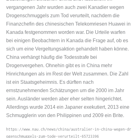
vergangenen Jahr wurden auch zwei Kanadier wegen
Drogenschmuggels zum Tod verurteilt, nachdem die
Finanzchefin des chinesischen Telekomriesen Huawei in
Kanada festgenommen worden war. Die Urteile warfen
bei einigen Beobachtern in Kanada die Frage auf, ob es
sich um eine Vergeltungsaktion gehandelt haben könne.
China verhängt häufig die Todesstrafe bei
Drogenvergehen. Ohnehin gibt es in China mehr
Hinrichtungen als im Rest der Welt zusammen. Die Zahl
ist ein Staatsgeheimnis. Es dürften nach
ernstzunehmenden Schätzungen um die 2000 im Jahr
sein. Ausländer werden aber eher selten hingerichtet.
Allerdings wurde 2014 ein Japaner exekutiert, 2013 eine
Schmugglerin von den Philippinen und 2009 ein Brite.
https://​www​.nau​.ch/​n​e​w​s​/​c​h​i​n​a​/​a​u​s​t​r​a​l​i​e​r​-​i​n​-​c​h​i​n​a​-​w​e​g​e​n​-​d​r​
o​g​e​n​s​c​h​m​u​g​g​e​l​s​-​z​u​m​-​t​o​d​e​-​v​e​r​u​r​t​e​i​l​t​-​6​5​7​2​3​396