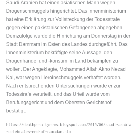
Saudi-​Arabien hat einen asiatischen Mann wegen
Drogenschmuggels hingerichtet. Das Innenministerium
hat eine Erklärung zur Vollstreckung der Todesstrafe
gegen einen pakistanischen Gefangenen abgegeben.
Demzufolge wurde die Hinrichtung am Donnerstag in der
Stadt Dammam im Osten des Landes durchgeführt. Das
Innenministerium bekräftigte seine Aussage, den
Drogenhandel und ‑konsum im Land bekämpfen zu
wollen. Der Angeklagte, Mohammed Allah Akho Nezad
Kal, war wegen Heroinschmuggels verhaftet worden.
Nach entsprechenden Untersuchungen wurde er zur
Todesstrafe verurteilt, und das Urteil wurde vom
Berufungsgericht und dem Obersten Gerichtshof
bestätigt.
https://​deathpenaltynews​.blogspot​.com/​2​0​1​9​/​0​6​/​s​a​u​d​i​-​a​r​a​b​i​a​
-​c​e​l​e​b​r​a​t​e​s​-​e​n​d​-​o​f​-​r​a​m​a​d​a​n​.​h​tml