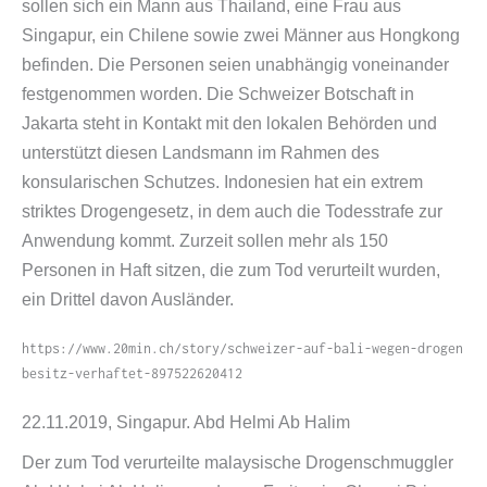
sollen sich ein Mann aus Thailand, eine Frau aus
Singapur, ein Chilene sowie zwei Männer aus Hongkong
befinden. Die Personen seien unabhängig voneinander
festgenommen worden. Die Schweizer Botschaft in
Jakarta steht in Kontakt mit den lokalen Behörden und
unterstützt diesen Landsmann im Rahmen des
konsularischen Schutzes. Indonesien hat ein extrem
striktes Drogengesetz, in dem auch die Todesstrafe zur
Anwendung kommt. Zurzeit sollen mehr als 150
Personen in Haft sitzen, die zum Tod verurteilt wurden,
ein Drittel davon Ausländer.
https://​www​.20min​.ch/​s​t​o​r​y​/​s​c​h​w​e​i​z​e​r​-​a​u​f​-​b​a​l​i​-​w​e​g​e​n​-​d​r​o​g​e​n​
b​e​s​i​t​z​-​v​e​r​h​a​f​t​e​t​-​8​9​7​5​2​2​6​2​0​412
22.11.2019, Singapur. Abd Helmi Ab Halim
Der zum Tod verurteilte malaysische Drogenschmuggler