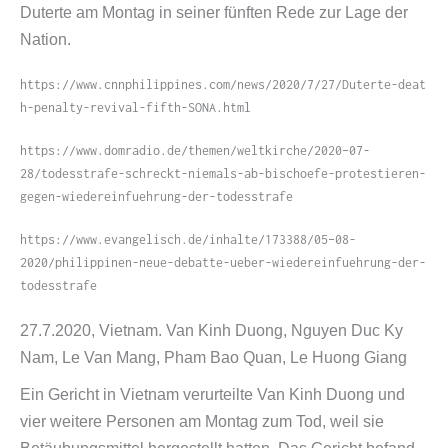
Duterte am Montag in seiner fünften Rede zur Lage der
Nation.
https://​www​.cnnphilippines​.com/​n​e​w​s​/​2​0​2​0​/​7​/​2​7​/​D​u​t​e​r​t​e​-​d​e​a​t​
h​-​p​e​n​a​l​t​y​-​r​e​v​i​v​a​l​-​f​i​f​t​h​-​S​O​N​A​.​h​tml
https://www.domradio.de/themen/weltkirche/2020–07-
28/todesstrafe-schreckt-niemals-ab-bischoefe-protestieren-
gegen-wiedereinfuehrung-der-todesstrafe
https://www.evangelisch.de/inhalte/173388/05–08-
2020/philippinen-neue-debatte-ueber-wiedereinfuehrung-der-
todesstrafe
27.7.2020, Vietnam. Van Kinh Duong, Nguyen Duc Ky
Nam, Le Van Mang, Pham Bao Quan, Le Huong Giang
Ein Gericht in Vietnam verurteilte Van Kinh Duong und
vier weitere Personen am Montag zum Tod, weil sie