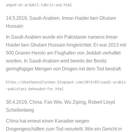
a​n​g​e​d​-​a​t​-​a​r​d​a​b​i​l​-​t​a​b​r​i​z​-​a​n​d​.​h​tml
14.5.2019, Saudi-​Arabien. Imran Haider ben Ghulam
Hussain
In Saudi-​Arabien wurde ein Pakistaner namens Imran
Haider ben Ghulam Hussain hingerichtet. Er war 2013 mit
500 Gramm Heroin am Flughafen von Jeddah verhaftet
worden. In Saudi-​Arabien wird bereits der Besitz
geringfügiger Mengen von Drogen mit dem Tod bestraft.
https://​deathpenaltynews​.blogspot​.com/​2​0​1​9​/​0​5​/​s​a​u​d​i​-​a​r​a​b​i​a​
-​p​a​k​i​s​t​a​n​i​-​b​e​h​e​a​d​e​d​-​f​o​r​.​h​tml
30.4.2019, China. Fan Wie, Wu Ziping, Robert Lloyd
Schellenberg
China hat erneut einen Kanadier wegen
Drogengeschäften zum Tod verurteilt. Wie ein Gericht in