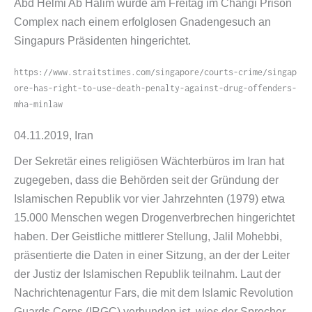
Abd Helmi Ab Halim wurde am Freitag im Changi Prison
Complex nach einem erfolglosen Gnadengesuch an
Singapurs Präsidenten hingerichtet.
https://​www​.straitstimes​.com/​s​i​n​g​a​p​o​r​e​/​c​o​u​r​t​s​-​c​r​i​m​e​/​s​i​n​g​a​p​
o​r​e​-​h​a​s​-​r​i​g​h​t​-​t​o​-​u​s​e​-​d​e​a​t​h​-​p​e​n​a​l​t​y​-​a​g​a​i​n​s​t​-​d​r​u​g​-​o​f​f​e​n​d​e​r​s​-​
m​h​a​-​m​i​n​law
04.11.2019, Iran
Der Sekretär eines religiösen Wächterbüros im Iran hat
zugegeben, dass die Behörden seit der Gründung der
Islamischen Republik vor vier Jahrzehnten (1979) etwa
15.000 Menschen wegen Drogenverbrechen hingerichtet
haben. Der Geistliche mittlerer Stellung, Jalil Mohebbi,
präsentierte die Daten in einer Sitzung, an der der Leiter
der Justiz der Islamischen Republik teilnahm. Laut der
Nachrichtenagentur Fars, die mit dem Islamic Revolution
Guards Corps (IRGC) verbunden ist, wies der Sprecher