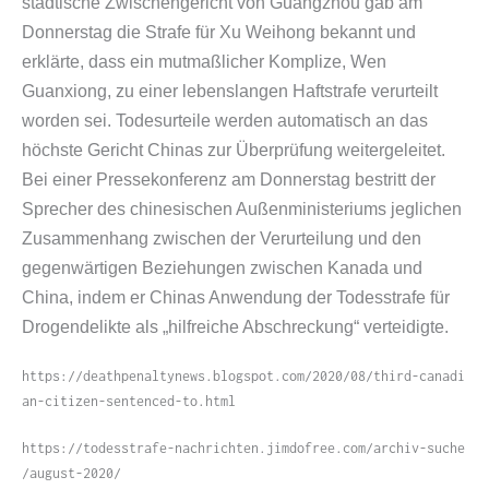
städtische Zwischengericht von Guangzhou gab am
Donnerstag die Strafe für Xu Weihong bekannt und
erklärte, dass ein mutmaßlicher Komplize, Wen
Guanxiong, zu einer lebenslangen Haftstrafe verurteilt
worden sei. Todesurteile werden automatisch an das
höchste Gericht Chinas zur Überprüfung weitergeleitet.
Bei einer Pressekonferenz am Donnerstag bestritt der
Sprecher des chinesischen Außenministeriums jeglichen
Zusammenhang zwischen der Verurteilung und den
gegenwärtigen Beziehungen zwischen Kanada und
China, indem er Chinas Anwendung der Todesstrafe für
Drogendelikte als „hilfreiche Abschreckung“ verteidigte.
https://​deathpenaltynews​.blogspot​.com/​2​0​2​0​/​0​8​/​t​h​i​r​d​-​c​a​n​a​d​i​
a​n​-​c​i​t​i​z​e​n​-​s​e​n​t​e​n​c​e​d​-​t​o​.​h​tml
https://​todesstrafe​-nachrichten​.jimdofree​.com/​a​r​c​h​i​v​-​s​u​c​h​e​
/​a​u​g​u​s​t​-​2​0​20/