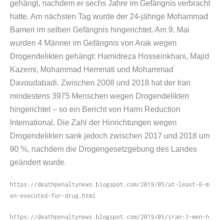
gehängt, nachdem er sechs Jahre im Gefängnis verbracht
hatte. Am nächsten Tag wurde der 24-​jährige Mohammad
Bameri im selben Gefängnis hingerichtet. Am 9. Mai
wurden 4 Männer im Gefängnis von Arak wegen
Drogendelikten gehängt: Hamidreza Hosseinkhani, Majid
Kazemi, Mohammad Hemmati und Mohammad
Davoudabadi. Zwischen 2008 und 2018 hat der Iran
mindestens 3975 Menschen wegen Drogendelikten
hingerichtet – so ein Bericht von Harm Reduction
International. Die Zahl der Hinrichtungen wegen
Drogendelikten sank jedoch zwischen 2017 und 2018 um
90 %, nachdem die Drogengesetzgebung des Landes
geändert wurde.
https://​deathpenaltynews​.blogspot​.com/​2​0​1​9​/​0​5​/​a​t​-​l​e​a​s​t​-​6​-​m​
e​n​-​e​x​e​c​u​t​e​d​-​f​o​r​-​d​r​u​g​.​h​tml
https://​deathpenaltynews​.blogspot​.com/​2​0​1​9​/​0​5​/​i​r​a​n​-​3​-​m​e​n​-​h​