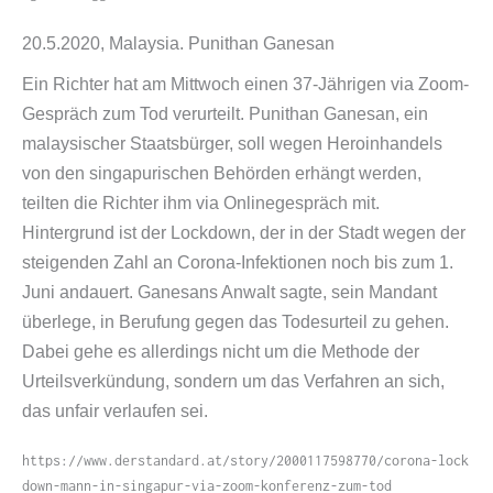
20.5.2020, Malaysia. Punithan Ganesan
Ein Richter hat am Mittwoch einen 37-​Jährigen via Zoom-​
Gespräch zum Tod verurteilt. Punithan Ganesan, ein
malaysischer Staatsbürger, soll wegen Heroinhandels
von den singapurischen Behörden erhängt werden,
teilten die Richter ihm via Onlinegespräch mit.
Hintergrund ist der Lockdown, der in der Stadt wegen der
steigenden Zahl an Corona-​Infektionen noch bis zum 1.
Juni andauert. Ganesans Anwalt sagte, sein Mandant
überlege, in Berufung gegen das Todesurteil zu gehen.
Dabei gehe es allerdings nicht um die Methode der
Urteilsverkündung, sondern um das Verfahren an sich,
das unfair verlaufen sei.
https://​www​.derstandard​.at/​s​t​o​r​y​/​2​0​0​0​1​1​7​5​9​8​7​7​0​/​c​o​r​o​n​a​-​l​o​c​k​
d​o​w​n​-​m​a​n​n​-​i​n​-​s​i​n​g​a​p​u​r​-​v​i​a​-​z​o​o​m​-​k​o​n​f​e​r​e​n​z​-​z​u​m​-​tod