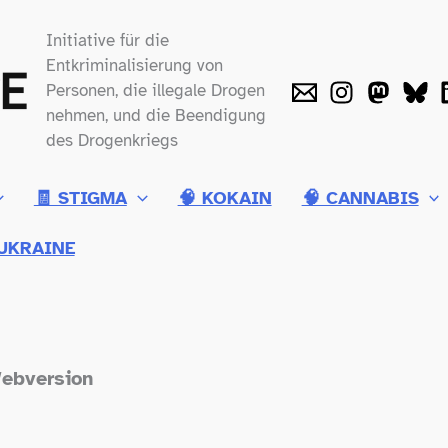
Initiative für die
Entkriminalisierung von
Personen, die illegale Drogen
nehmen, und die Beendigung
des Drogenkriegs
🧾 STIGMA
🧠 KOKAIN
🧠 CANNABIS
UKRAINE
Webversion