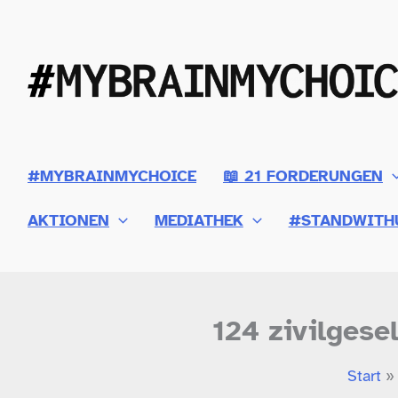
Zum
Inhalt
springen
#MYBRAINMYCHOICE
📖 21 FORDERUNGEN
AKTIONEN
MEDIATHEK
#STANDWITH
124 zivilgese
Start