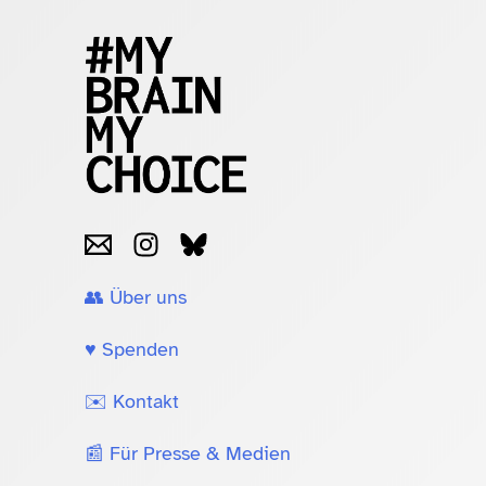
👥 Über uns
♥️ Spenden
✉️ Kontakt
📰 Für Presse & Medien