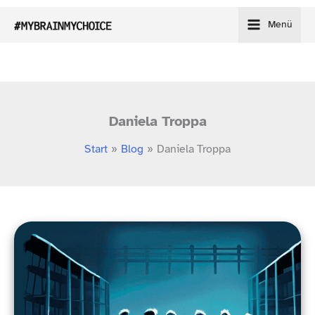
Zum
Menü
Inhalt
springen
Daniela Troppa
Start
Blog
Daniela Troppa