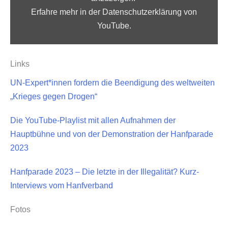
Erfahre mehr in der
Datenschutzerklärung von
YouTube
.
Inhalt von YouTube immer anzeigen
Links
„Philine Edbauer, Initiative #mybrainmychoice –
UN-Expert*innen fordern die Beendigung des weltweiten
Hanfparade 2023“ direkt öffnen
„Krieges gegen Drogen“
Die YouTube-​Playlist mit allen Aufnahmen der
Hauptbühne und von der Demonstration der Hanfparade
2023
Hanfparade 2023 – Die letzte in der Illegalität? Kurz-​
Interviews vom Hanfverband
Fotos