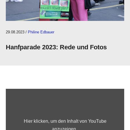
29.08.2023
/
Philine Edbauer
Hanfparade 2023: Rede und Fotos
„Philine Edbauer, Initiative #mybrainmychoice -
Hier klicken, um den Inhalt von YouTube
Hanfparade 2023“ von YouTube anzeigen
anzuzeigen.