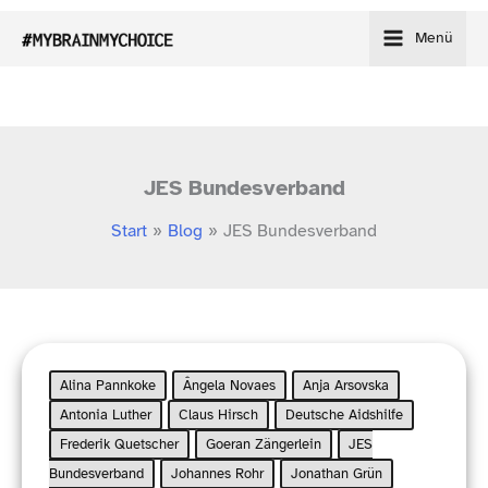
Zum
Menü
Inhalt
springen
JES Bundesverband
Start
Blog
JES Bundesverband
Alina Pannkoke
Ângela Novaes
Anja Arsovska
Antonia Luther
Claus Hirsch
Deutsche Aidshilfe
Frederik Quetscher
Goeran Zängerlein
JES
Bundesverband
Johannes Rohr
Jonathan Grün