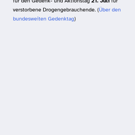
für den Gedenk- und Aktionstag
21. Juli
für
verstorbene Drogengebrauchende. (
Über den
bundesweiten Gedenktag
)