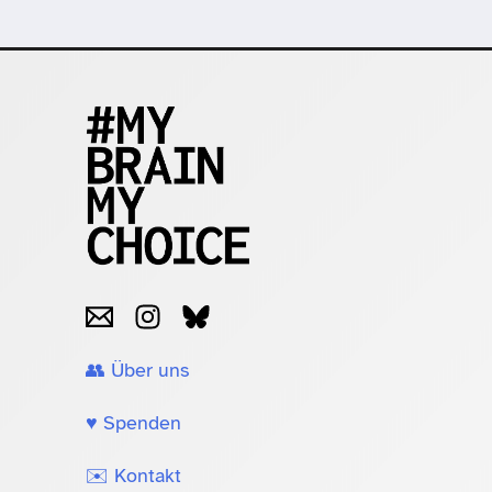
👥 Über uns
♥️ Spenden
✉️ Kontakt