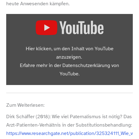
heute Anwesenden kämpfen.
„Zum Gedenktag: Mit würdevoller Substitution und Safe
Hier klicken, um den Inhalt von YouTube
Supply gegen den Drogentod“ von YouTube anzeigen
anzuzeigen.
Erfahre mehr in der
Datenschutzerklärung von
YouTube
.
Inhalt von YouTube immer anzeigen
„Zum Gedenktag: Mit würdevoller Substitution und Safe
Zum Weiterlesen:
Supply gegen den Drogentod“ direkt öffnen
Dirk Schäffer (2018): Wie viel Paternalismus ist nötig? Das
Arzt-​Patienten-​Verhältnis in der Substitutionsbehandlung:
https://​www​.researchgate​.net/​p​u​b​l​i​c​a​t​i​o​n​/​3​2​5​3​2​4​1​1​1​_​W​i​e​_​v​