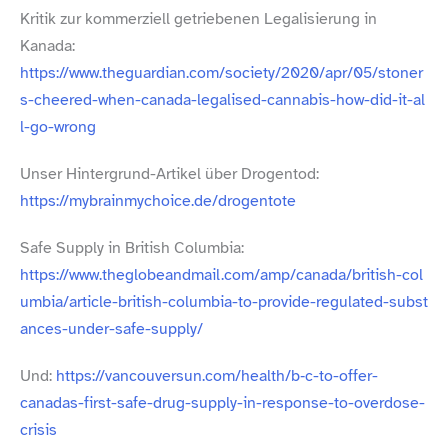
Kritik zur kommerziell getriebenen Legalisierung in
Kanada:
https://​www​.theguardian​.com/​s​o​c​i​e​t​y​/​2​0​2​0​/​a​p​r​/​0​5​/​s​t​o​n​e​r​
s​-​c​h​e​e​r​e​d​-​w​h​e​n​-​c​a​n​a​d​a​-​l​e​g​a​l​i​s​e​d​-​c​a​n​n​a​b​i​s​-​h​o​w​-​d​i​d​-​i​t​-​a​l​
l​-​g​o​-​w​r​ong
Unser Hintergrund-​Artikel über Drogentod:
https://​mybrainmychoice​.de/​d​r​o​g​e​n​t​ote
Safe Supply in British Columbia:
https://​www​.theglobeandmail​.com/​a​m​p​/​c​a​n​a​d​a​/​b​r​i​t​i​s​h​-​c​o​l​
u​m​b​i​a​/​a​r​t​i​c​l​e​-​b​r​i​t​i​s​h​-​c​o​l​u​m​b​i​a​-​t​o​-​p​r​o​v​i​d​e​-​r​e​g​u​l​a​t​e​d​-​s​u​b​s​t​
a​n​c​e​s​-​u​n​d​e​r​-​s​a​f​e​-​s​u​p​p​ly/
Und:
https://vancouversun.com/health/b‑c-to-offer-
canadas-first-safe-drug-supply-in-response-to-overdose-
crisis