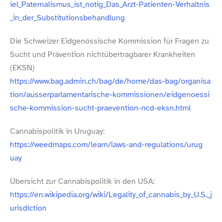
i​e​l​_​P​a​t​e​r​n​a​l​i​s​m​u​s​_​i​s​t​_​n​o​t​i​g​_​D​a​s​_​A​r​z​t​-​P​a​t​i​e​n​t​e​n​-​V​e​r​h​a​l​t​n​i​s​
_​i​n​_​d​e​r​_​S​u​b​s​t​i​t​u​t​i​o​n​s​b​e​h​a​n​d​l​ung
Die Schweizer Eidgenössische Kommission für Fragen zu
Sucht und Prävention nichtübertragbarer Krankheiten
(EKSN)
https://​www​.bag​.admin​.ch/​b​a​g​/​d​e​/​h​o​m​e​/​d​a​s​-​b​a​g​/​o​r​g​a​n​i​s​a​
t​i​o​n​/​a​u​s​s​e​r​p​a​r​l​a​m​e​n​t​a​r​i​s​c​h​e​-​k​o​m​m​i​s​s​i​o​n​e​n​/​e​i​d​g​e​n​o​e​s​s​i​
s​c​h​e​-​k​o​m​m​i​s​s​i​o​n​-​s​u​c​h​t​-​p​r​a​e​v​e​n​t​i​o​n​-​n​c​d​-​e​k​s​n​.​h​tml
Cannabispolitik in Uruguay:
https://​weedmaps​.com/​l​e​a​r​n​/​l​a​w​s​-​a​n​d​-​r​e​g​u​l​a​t​i​o​n​s​/​u​r​u​g​
uay
Übersicht zur Cannabispolitik in den USA:
https://​en​.wikipedia​.org/​w​i​k​i​/​L​e​g​a​l​i​t​y​_​o​f​_​c​a​n​n​a​b​i​s​_​b​y​_​U​.​S​.​_​j​
u​r​i​s​d​i​c​t​ion