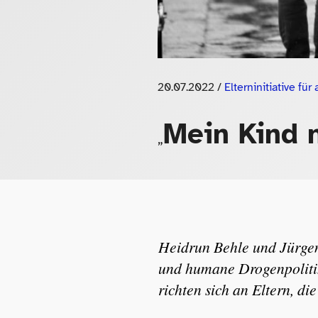
20.07.2022
/
Elterninitiative f
Mein Kind 
„
Heidrun Behle und Jürge
und humane Drogenpoliti
richten sich an Eltern, 