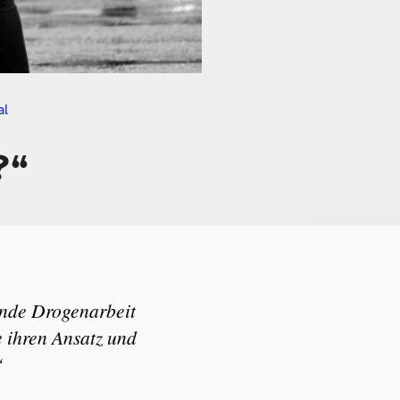
al
?“
rende Drogenarbeit
e ihren Ansatz und
“