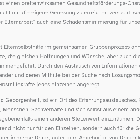
at einen breitenwirksamen Gesundheitsförderungs-​Charak
 nicht nur die eigene Genesung zu erreichen versucht, s
r Elternarbeit“ auch eine Schadensminimierung für un
et Elternselbsthilfe im gemeinsamen Gruppenprozess ohne
ste, die gleichen Hoffnungen und Wünsche, aber auch di
ammengeführt. Durch den Austausch von Informationen 
ander und deren Mithilfe bei der Suche nach Lösungsmög
lbsthilfekräfte jedes einzelnen angeregt.
d Geborgenheit, ist ein Ort des Erfahrungsaustausches, 
, Menschen, Sachverhalte und sich selbst aus einem and
ebenenfalls einen anderen Stellenwert einzuräumen. D
tend nicht nur für den Einzelnen, sondern auch für die Ge
de der immense Druck, unter dem Angehörige von Drogenk