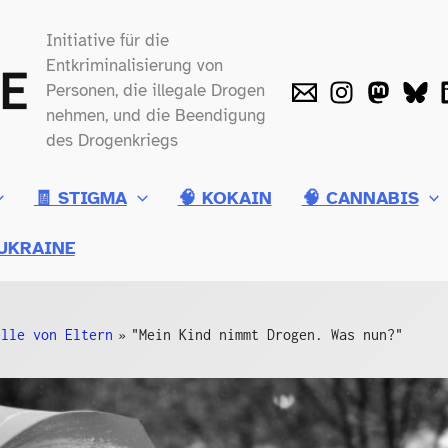
Initiative für die
Entkriminalisierung von
Personen, die illegale Drogen
nehmen, und die Beendigung
des Drogenkriegs
🧾 STIGMA
🧠 KOKAIN
🧠 CANNABIS
UKRAINE
elle von Eltern
"Mein Kind nimmt Drogen. Was nun?"