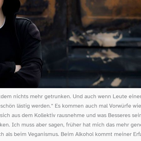
itdem nichts mehr getrunken. Und auch wenn Leute einen
 schön lästig werden.“ Es kommen auch mal Vorwürfe wie
sich aus dem Kollektiv rausnehme und was Besseres sein 
nken. Ich muss aber sagen, früher hat mich das mehr gene
ch als beim Veganismus. Beim Alkohol kommt meiner Er