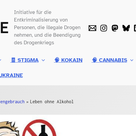
Initiative für die
Entkriminalisierung von
Personen, die illegale Drogen
nehmen, und die Beendigung
des Drogenkriegs
🧾 STIGMA
🧠 KOKAIN
🧠 CANNABIS
UKRAINE
gengebrauch
Leben ohne Alkohol