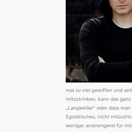
mal zu viel gesoffen und se
mitzutrinken, kann das ganz
„Langweiler“ oder dass man 
Egoistisches, nicht mitzutri
weniger anstrengend für mi