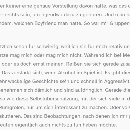
aber keiner eine genaue Vorstellung davon hatte, was das
er rechts sein, um irgendwo dazu zu gehören. Und man h
hdem, welchen Boyfriend man hatte. So war mir Gruppen
lich schon für schwierig, weil ich sie für mich relativ 
Katze mag mich oder mag mich nicht. Während ich bei Me
en oder es doch ernst meinen. Reißen sie sich gerade z
Das verstärkt sich, wenn Alkohol im Spiel ist. Es gibt di
sehr wackelige Geschichte sein und schnell in Aggressivi
 benehmen sich dämlich und sind aufdringlich. Gerade die
o wie diese Selbstüberschätzung, mit der sich viele in d
 Rumgrölen, nur um sich interessant zu machen. Oder vor
skutieren. Das sind Beobachtungen, nach denen ich mir 
Leuten eigentlich auch nichts zu tun haben möchte.