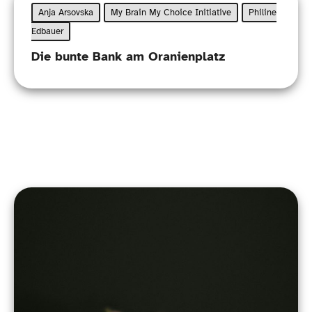
Anja Arsovska
My Brain My Choice Initiative
Philine
Edbauer
Die bunte Bank am Oranienplatz