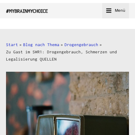
Zum
Menü
Inhalt
springen
Start
Blog nach Thema
Drogengebrauch
Zu Gast im SWR1: Drogengebrauch, Schmerzen und
Legalisierung QUELLEN