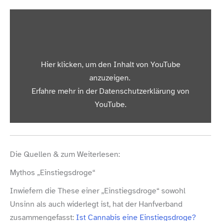
„Alle Drogen legalisieren? DARUM setzt sich Philine
Hier klicken, um den Inhalt von YouTube
Edbauer dafür ein I ERZÄHL MIR WAS NEUES“ von
YouTube anzeigen
anzuzeigen.
Erfahre mehr in der
Datenschutzerklärung von
YouTube
.
Inhalt von YouTube immer anzeigen
„Alle Drogen legalisieren? DARUM setzt sich Philine
Die Quellen & zum Weiterlesen:
Edbauer dafür ein I ERZÄHL MIR WAS NEUES“ direkt
Mythos „Einstiegsdroge“
öffnen
Inwiefern die These einer „Einstiegsdroge“ sowohl
Unsinn als auch widerlegt ist, hat der Hanfverband
zusammengefasst:
Ist Cannabis eine Einstiegsdroge?